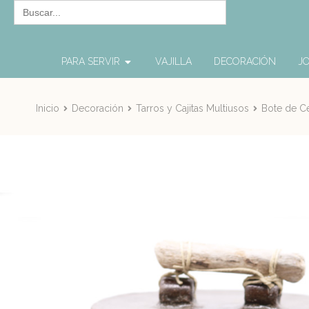
Buscar:
PARA SERVIR
VAJILLA
DECORACIÓN
JO
Inicio
Decoración
Tarros y Cajitas Multiusos
Bote de C