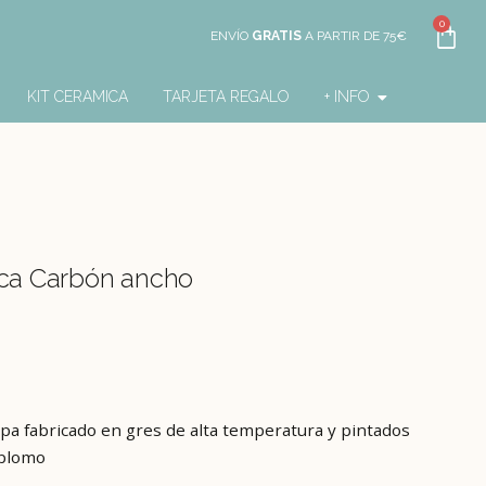
0
ENVÍO
GRATIS
A PARTIR DE 75€
KIT CERAMICA
TARJETA REGALO
+ INFO
ca Carbón ancho
pa fabricado en gres de alta temperatura y pintados
 plomo