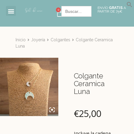
Buscar:
ENVÍO
GRATIS
A
0
PARTIR DE 75€
Inicio
Joyería
Colgantes
Colgante Ceramica
Luna
Colgante
Ceramica
Luna
€
25,00
Incluye la cadena.