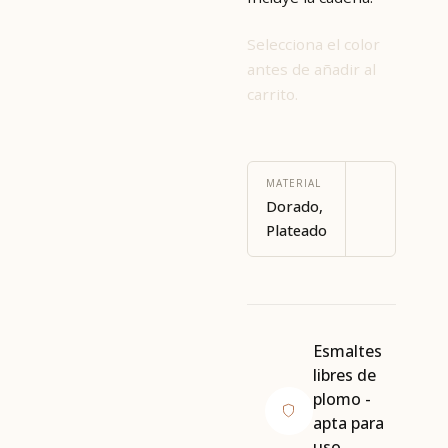
Selecciona el color
antes de añadir al
carrito.
MATERIAL
Dorado,
Plateado
Esmaltes
libres de
plomo -
apta para
uso