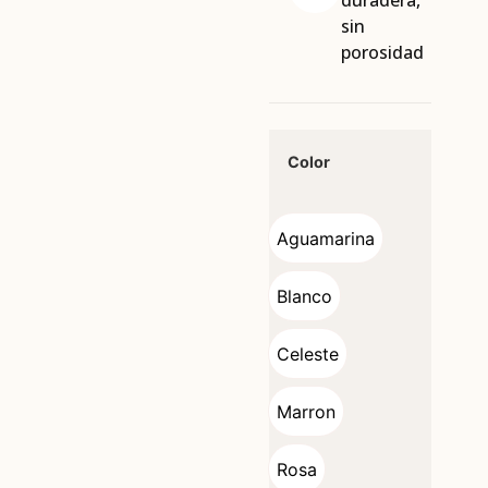
duradera,
sin
porosidad
Color
Aguamarina
Aguamarina
Blanco
Blanco
Celeste
Celeste
Marron
Marron
Rosa
Rosa