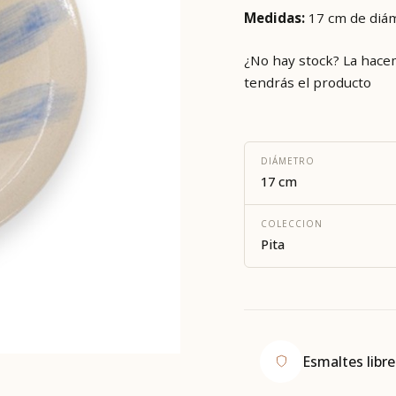
Medidas:
17 cm de diám
¿No hay stock? La hace
tendrás el producto
DIÁMETRO
17 cm
COLECCION
Pita
Esmaltes libr