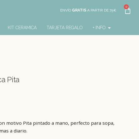
0
ENVÍO
GRATIS
A PARTIR DE 75€
KIT CERAMICA
TARJETA REGALO
+ INFO
a Pita
on motivo Pita pintado a mano, perfecto para sopa,
mas a diario.