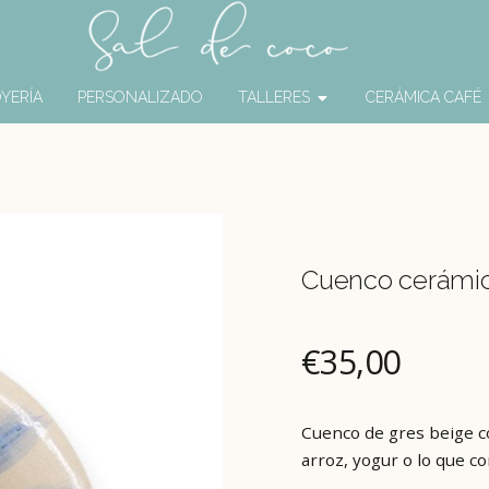
YERÍA
PERSONALIZADO
TALLERES
CERÁMICA CAFÉ
Cuenco cerámic
€
35,00
Cuenco de gres beige c
arroz, yogur o lo que co