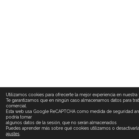
Utilizamos cookies para ofrecerte la mejor experiencia en nuestra
Te garantizamos que en ningún caso almacenamos datos para tra
comercial.
Esta web usa Google ReCAPTCHA como medida de seguridad an
podría tomar
algunos datos de la sesión, que no serán almacenados
Puedes aprender más sobre qué cookies utilizamos o desactivarla
ajustes
.