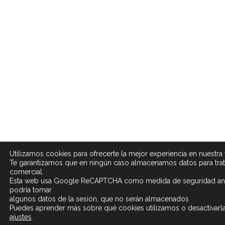
Utilizamos cookies para ofrecerte la mejor experiencia en nuestra
Te garantizamos que en ningún caso almacenamos datos para tra
comercial.
Esta web usa Google ReCAPTCHA como medida de seguridad an
podría tomar
algunos datos de la sesión, que no serán almacenados
Puedes aprender más sobre qué cookies utilizamos o desactivarla
ajustes
.