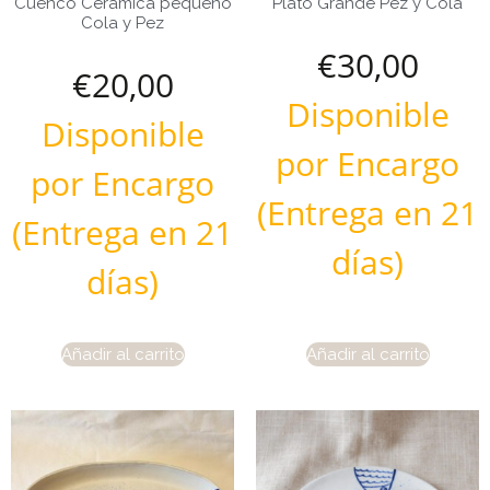
Cuenco Ceramica pequeño
Plato Grande Pez y Cola
Cola y Pez
€
30,00
€
20,00
Disponible
Disponible
por Encargo
por Encargo
(Entrega en 21
(Entrega en 21
días)
días)
Añadir al carrito
Añadir al carrito