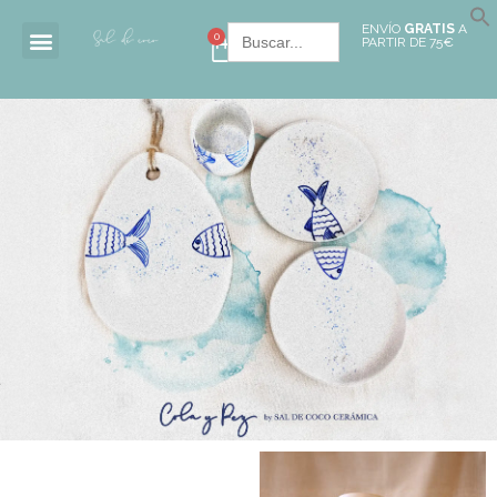
Buscar:
ENVÍO
GRATIS
A
0
PARTIR DE 75€