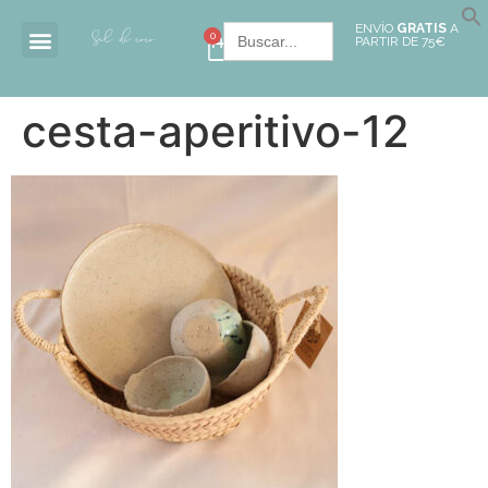
Buscar:
ENVÍO
GRATIS
A
0
PARTIR DE 75€
cesta-aperitivo-12